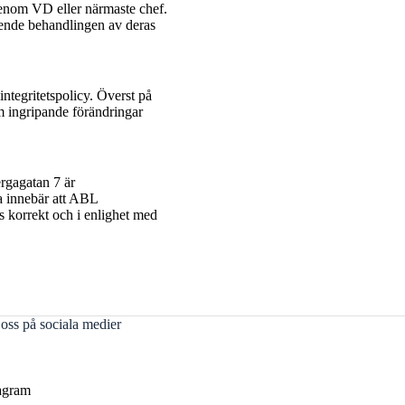
genom VD eller närmaste chef.
eende behandlingen av deras
tegritetspolicy. Överst på
Om ingripande förändringar
rgagatan 7 är
a innebär att ABL
s korrekt och i enlighet med
 oss på sociala medier
agram