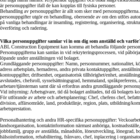
är personuppgifter ifall de kan kopplas till fysiska personer.
Behandling av personuppgifter är allt som sker med personuppgifterna.
personuppgifter utgör en behandling, oberoende av om den utförs autom
på vanliga behandlingar är insamling, registrering, organisering, struktu
överföring och radering.
Vilka personuppgifter samlar vi in om dig som anställd och varför
ABL Construction Equipment kan komma att behandla följande personu
Personuppgifterna kan samlas in vid rekryteringsprocessen, vid påbörj
löpande under anställningen vid bolaget.
Grundläggande personuppgifter: Namn, personnummer, nationalitet, kö
adress arbetsplats, hemadress, andra privata kontaktuppgifter, anställ
kontouppgifter, driftsenhet, organisatorisk tillhörighet/enhet, anställnin
avslutades, chefsroll, sysselsättningsgrad, hemmaland, språkpreferens, an
arbetare/tjänsteman samt där så erfordras andra grundläggande personup
Vid inhyrning: Arbetsgivare, tid då bolaget anlitades, tid då bolagets ko
För utförande av arbete och arbetsplanering: Chef, chefens chef, befa
division, affärsområde, land, produktlinje, region, plats, utbildning/ko
arbetsprestation.
Personalhantering och andra HR-specifika personuppgifter: Veckoarbetst
landsorganisation, kontaktinformation närmast anhöriga, kostnadsställe,
jobbfamilj, grupp av anställda, månadslön, löneutveckling, lönegrad, 
hälsoinformation, rehabilitering, frånvaro, chef, inplacering i organisato