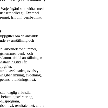
 Varje åtgärd som vidtas med
atiserat eller ej. Exempel
rering, lagring, bearbetning,
?
ppgifter om de anställda.
ande av anställning och
n, arbetstelefonnummer,
ningsnummer, bank- och
gsdatum, tid då anställningen
ställningstid i år,
pgifter.
ntrakt avslutades, avtalstyp.
ttningsbenämning, avdelning,
mpetens, utbildningsnivå,
id, daglig arbetstid,
 befattningsvärdering,
bonusprogram,
risk nivå, resultatenhet, andra