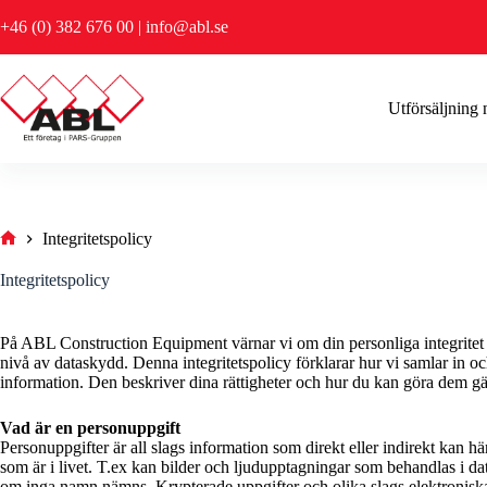
Hoppa
+46 (0) 382 676 00
|
info@abl.se
till
innehåll
Utförsäljning
Integritetspolicy
Hem
Integritetspolicy
På ABL Construction Equipment värnar vi om din personliga integritet o
nivå av dataskydd. Denna integritetspolicy förklarar hur vi samlar in o
information. Den beskriver dina rättigheter och hur du kan göra dem gä
Vad är en personuppgift
Personuppgifter är all slags information som direkt eller indirekt kan hän
som är i livet. T.ex kan bilder och ljudupptagningar som behandlas i d
om inga namn nämns. Krypterade uppgifter och olika slags elektroniska