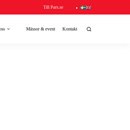
Till Pars.se
oss
Mässor & event
Kontakt