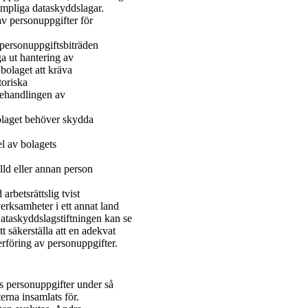
ämpliga dataskyddslagar.
av personuppgifter för
 personuppgiftsbiträden
ga ut hantering av
 bolaget att kräva
toriska
 behandlingen av
bolaget behöver skydda
el av bolagets
lld eller annan person
 arbetsrättslig tvist
erksamheter i ett annat land
Dataskyddslagstiftningen kan se
säkerställa att en adekvat
erföring av personuppgifter.
 personuppgifter under så
erna insamlats för.