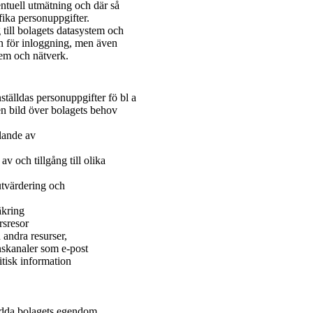
ntuell utmätning och där så
ika personuppgifter.
 till bolagets datasystem och
mn för inloggning, men även
tem och nätverk.
älldas personuppgifter fö bl a
n bild över bolagets behov
llande av
v och tillgång till olika
utvärdering och
äkring
rsresor
 andra resurser,
nskanaler som e-post
ritisk information
kydda bolagets egendom,