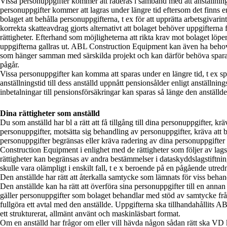
Vissa personuppgifter kommer att raderas i samband med att anställnin
personuppgifter kommer att lagras under längre tid eftersom det finns en 
bolaget att behålla personuppgifterna, t ex för att upprätta arbetsgivarinty
korrekta skatteavdrag gjorts alternativt att bolaget behöver uppgifterna fö
rättigheter. Efterhand som möjligheterna att rikta krav mot bolaget löp
uppgifterna gallras ut. ABL Construction Equipment kan även ha behov
som hänger samman med särskilda projekt och kan därför behöva sparas
pågår.
Vissa personuppgifter kan komma att sparas under en längre tid, t ex s
anställningstid till dess anställd uppnått pensionsålder enligt anställni
inbetalningar till pensionsförsäkringar kan sparas så länge den anställde ä
Dina rättigheter som anställd
Du som anställd har bl a rätt att få tillgång till dina personuppgifter, krä
personuppgifter, motsätta sig behandling av personuppgifter, kräva att 
personuppgifter begränsas eller kräva radering av dina personuppgift
Construction Equipment i enlighet med de rättigheter som följer av lag
rättigheter kan begränsas av andra bestämmelser i dataskyddslagstiftnin
skulle vara olämpligt i enskilt fall, t e x beroende på en pågående utr
Den anställde har rätt att återkalla samtycke som lämnats för viss beha
Den anställde kan ha rätt att överföra sina personuppgifter till en anna
gäller personuppgifter som bolaget behandlar med stöd av samtycke från 
fullgöra ett avtal med den anställde. Uppgifterna ska tillhandahållits 
ett strukturerat, allmänt använt och maskinläsbart format.
Om en anställd har frågor om eller vill hävda någon sådan rätt ska VD 