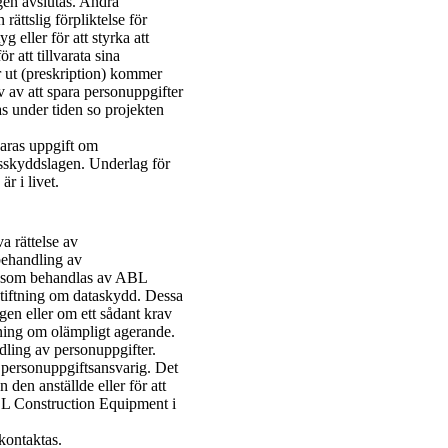
gen avslutas. Andra
rättslig förpliktelse för
g eller för att styrka att
r att tillvarata sina
er ut (preskription) kommer
 av att spara personuppgifter
 under tiden so projekten
paras uppgift om
ngsskyddslagen. Underlag för
r i livet.
va rättelse av
behandling av
er som behandlas av ABL
stiftning om dataskydd. Dessa
gen eller om ett sådant krav
edning om olämpligt agerande.
ndling av personuppgifter.
n personuppgiftsansvarig. Det
den anställde eller för att
ABL Construction Equipment i
kontaktas.