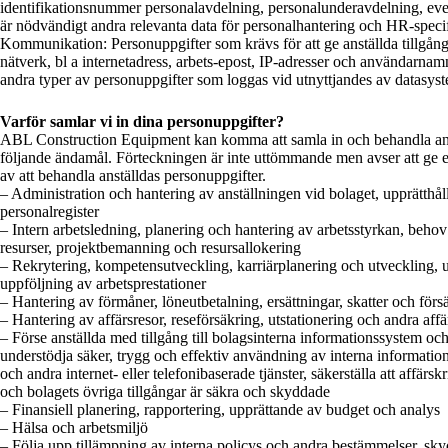
identifikationsnummer personalavdelning, personalunderavdelning, eve
är nödvändigt andra relevanta data för personalhantering och HR-specif
Kommunikation: Personuppgifter som krävs för att ge anställda tillgång
nätverk, bl a internetadress, arbets-epost, IP-adresser och användarna
andra typer av personuppgifter som loggas vid utnyttjandes av datasys
Varför samlar vi in dina personuppgifter?
ABL Construction Equipment kan komma att samla in och behandla anst
följande ändamål. Förteckningen är inte uttömmande men avser att ge e
av att behandla anställdas personuppgifter.
– Administration och hantering av anställningen vid bolaget, upprätthå
personalregister
– Intern arbetsledning, planering och hantering av arbetsstyrkan, behov a
resurser, projektbemanning och resursallokering
– Rekrytering, kompetensutveckling, karriärplanering och utveckling, 
uppföljning av arbetsprestationer
– Hantering av förmåner, löneutbetalning, ersättningar, skatter och förs
– Hantering av affärsresor, reseförsäkring, utstationering och andra affä
– Förse anställda med tillgång till bolagsinterna informationssystem och
understödja säker, trygg och effektiv användning av interna informatio
och andra internet- eller telefonibaserade tjänster, säkerställa att affärsk
och bolagets övriga tillgångar är säkra och skyddade
– Finansiell planering, rapportering, upprättande av budget och analys
– Hälsa och arbetsmiljö
– Följa upp tillämpning av interna policys och andra bestämmelser, s