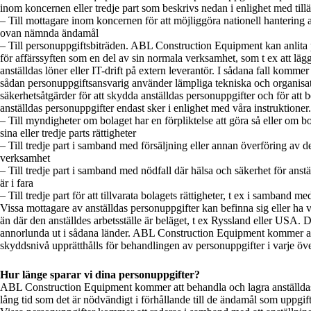
inom koncernen eller tredje part som beskrivs nedan i enlighet med till
– Till mottagare inom koncernen för att möjliggöra nationell hantering 
ovan nämnda ändamål
– Till personuppgiftsbiträden. ABL Construction Equipment kan anlita
för affärssyften som en del av sin normala verksamhet, som t ex att läg
anställdas löner eller IT-drift på extern leverantör. I sådana fall kommer
sådan personuppgiftsansvarig använder lämpliga tekniska och organisa
säkerhetsåtgärder för att skydda anställdas personuppgifter och för att
anställdas personuppgifter endast sker i enlighet med våra instruktioner.
– Till myndigheter om bolaget har en förpliktelse att göra så eller om 
sina eller tredje parts rättigheter
– Till tredje part i samband med försäljning eller annan överföring av d
verksamhet
– Till tredje part i samband med nödfall där hälsa och säkerhet för anstä
är i fara
– Till tredje part för att tillvarata bolagets rättigheter, t ex i samband med
Vissa mottagare av anställdas personuppgifter kan befinna sig eller ha v
än där den anställdes arbetsställe är beläget, t ex Ryssland eller USA. 
annorlunda ut i sådana länder. ABL Construction Equipment kommer att 
skyddsnivå upprätthålls för behandlingen av personuppgifter i varje öv
Hur länge sparar vi dina personuppgifter?
ABL Construction Equipment kommer att behandla och lagra anställdas
lång tid som det är nödvändigt i förhållande till de ändamål som uppgift