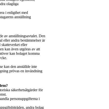
ndra olagliga
era i enligthet med
stagarens anställning
de av anställningsavtalet. Den
tal eller andra bestämmelser är
l skatteverket eller
den kan även utgöras av att
ärutöver kan bolaget komma
ycke.
lse kan den anställde inte
ägning prövas en invändning
 dem?
oriska säkerhetsåtgärder för
omst.
handla personuppgifterna i
ppgiftsbiträden, andra bolag