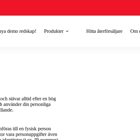
 nya demo redskap!
Produkter
Hitta återförsäljare
Om 
ch stävar alltid efter en hög
ch använder din personliga
llande.
föras till en fysisk person
ator vara personuppgifter även
 identiteter (t.ex. IP-nummer)