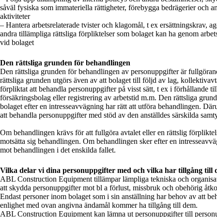
såväl fysiska som immateriella rättigheter, förebygga bedrägerier och a
aktiviteter
– Hantera arbetsrelaterade tvister och klagomål, t ex ersättningskrav, ag
andra tillämpliga rättsliga förpliktelser som bolaget kan ha genom arbet
vid bolaget
Den rättsliga grunden för behandlingen
Den rättsliga grunden för behandlingen av personuppgifter är fullgöran
rättsliga grunden utgörs även av att bolaget till följd av lag, kollektivav
förpliktat att behandla personuppgifter på visst sätt, t ex i förhållande til
försäkringsbolag eller registrering av arbetstid m.m. Den rättsliga grun
bolaget efter en intresseavvägning har rätt att utföra behandlingen. D
att behandla personuppgifter med stöd av den anställdes särskilda samt
Om behandlingen krävs för att fullgöra avtalet eller en rättslig förplikte
motsätta sig behandlingen. Om behandlingen sker efter en intresseavv
mot behandlingen i det enskilda fallet.
Vilka delar vi dina personuppgifter med och vilka har tillgång till
ABL Construction Equipment tillämpar lämpliga tekniska och organisat
att skydda personuppgifter mot bl a förlust, missbruk och obehörig åtk
Endast personer inom bolaget som i sin anställning har behov av att be
enlighet med ovan angivna ändamål kommer ha tillgång till dem.
ABL Construction Equipment kan lämna ut personuppgifter till personu