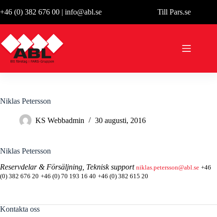
Hoppa
+46 (0) 382 676 00
|
info@abl.se
Till Pars.se
till
innehåll
Niklas Petersson
KS Webbadmin
30 augusti, 2016
Niklas Petersson
Reservdelar & Försäljning, Teknisk support
niklas.petersson@abl.se
+46
(0) 382 676 20
+46 (0) 70 193 16 40
+46 (0) 382 615 20
Kontakta oss