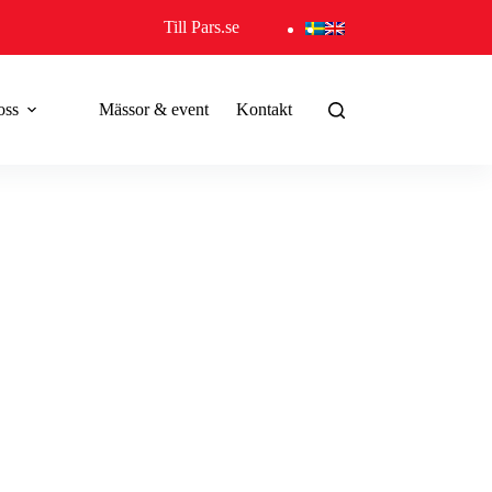
Till Pars.se
oss
Mässor & event
Kontakt