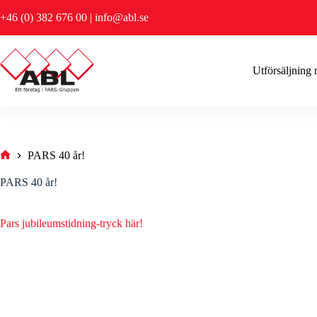
Hoppa
+46 (0) 382 676 00
|
info@abl.se
till
innehåll
Utförsäljning
PARS 40 år!
Hem
PARS 40 år!
Pars jubileumstidning-tryck här!