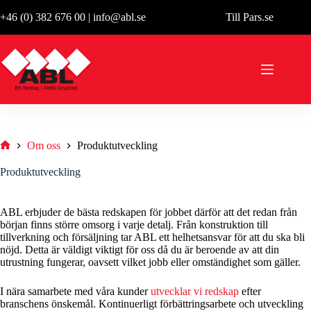
Hoppa
+46 (0) 382 676 00
|
info@abl.se
Till Pars.se
till
innehåll
Om oss
Produktutveckling
Hem
Produktutveckling
ABL erbjuder de bästa redskapen för jobbet därför att det redan från
början finns större omsorg i varje detalj. Från konstruktion till
tillverkning och försäljning tar ABL ett helhetsansvar för att du ska bli
nöjd. Detta är väldigt viktigt för oss då du är beroende av att din
utrustning fungerar, oavsett vilket jobb eller omständighet som gäller.
I nära samarbete med våra kunder
utvecklar vi redskap
efter
branschens önskemål. Kontinuerligt förbättringsarbete och utveckling