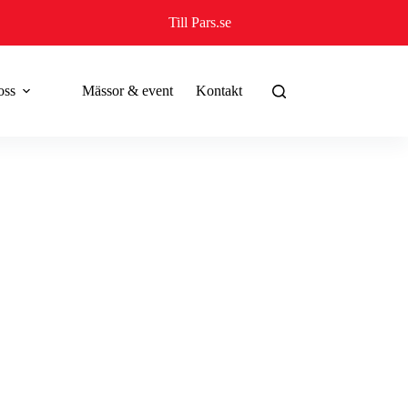
Till Pars.se
oss
Mässor & event
Kontakt