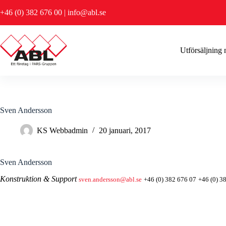
Hoppa
+46 (0) 382 676 00
|
info@abl.se
till
innehåll
Utförsäljning
Sven Andersson
KS Webbadmin
20 januari, 2017
Sven Andersson
Konstruktion & Support
sven.andersson@abl.se
+46 (0) 382 676 07
+46 (0) 3