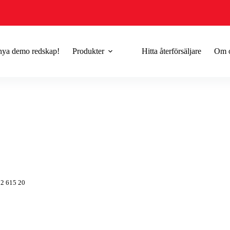
 nya demo redskap!
Produkter
Hitta återförsäljare
Om 
82 615 20