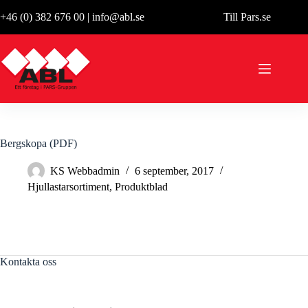
Hoppa
+46 (0) 382 676 00
|
info@abl.se
Till Pars.se
till
innehåll
Bergskopa (PDF)
KS Webbadmin
6 september, 2017
Hjullastarsortiment
,
Produktblad
Kontakta oss