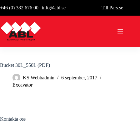
Hoppa
+46 (0) 382 676 00
|
info@abl.se
Till Pars.se
till
innehåll
Bucket 30L_550L (PDF)
KS Webbadmin
6 september, 2017
Excavator
Kontakta oss