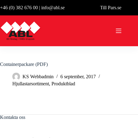
Hoppa
+46 (0) 382 676 00
|
info@abl.se
Till Pars.se
till
innehåll
Containerpackare (PDF)
KS Webbadmin
6 september, 2017
Hjullastarsortiment
,
Produktblad
Kontakta oss