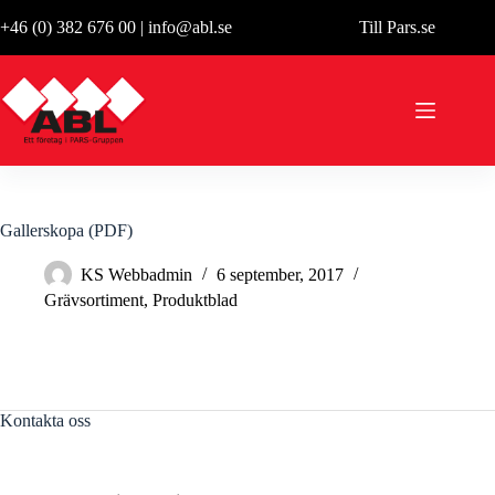
Hoppa
+46 (0) 382 676 00
|
info@abl.se
Till Pars.se
till
innehåll
Gallerskopa (PDF)
KS Webbadmin
6 september, 2017
Grävsortiment
,
Produktblad
Kontakta oss