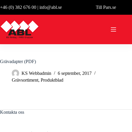
Hoppa
+46 (0) 382 676 00
|
info@abl.se
Till Pars.se
till
innehåll
Grävadapter (PDF)
KS Webbadmin
6 september, 2017
Grävsortiment
,
Produktblad
Kontakta oss