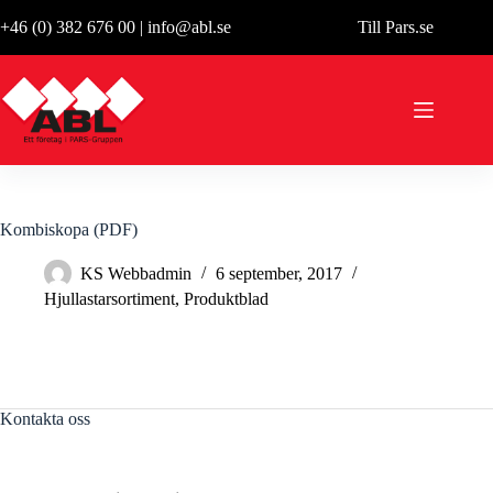
Hoppa
+46 (0) 382 676 00
|
info@abl.se
Till Pars.se
till
innehåll
Kombiskopa (PDF)
KS Webbadmin
6 september, 2017
Hjullastarsortiment
,
Produktblad
Kontakta oss