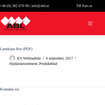
Hoppa
+46 (0) 382 676 00
|
info@abl.se
Till Pars.se
till
innehåll
Lastskopa Boe (PDF)
KS Webbadmin
6 september, 2017
Hjullastarsortiment
,
Produktblad
Kontakta oss