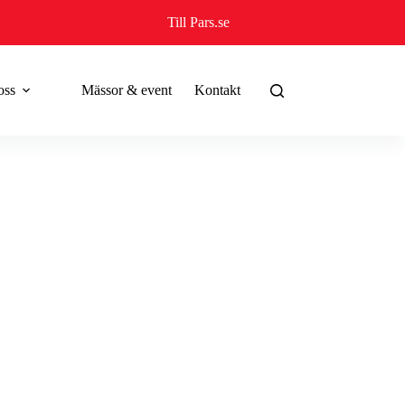
Till Pars.se
oss
Mässor & event
Kontakt