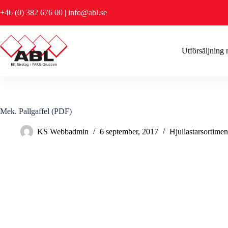
Hoppa
+46 (0) 382 676 00
|
info@abl.se
till
innehåll
Utförsäljning
Mek. Pallgaffel (PDF)
KS Webbadmin
6 september, 2017
Hjullastarsortimen