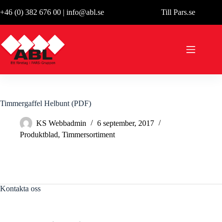
Hoppa
+46 (0) 382 676 00
|
info@abl.se
Till Pars.se
till
innehåll
Timmergaffel Helbunt (PDF)
KS Webbadmin
6 september, 2017
Produktblad
,
Timmersortiment
Kontakta oss