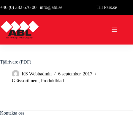
Hoppa
+46 (0) 382 676 00
|
info@abl.se
Till Pars.se
till
innehåll
Tjälrivare (PDF)
KS Webbadmin
6 september, 2017
Grävsortiment
,
Produktblad
Kontakta oss