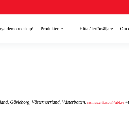
 nya demo redskap!
Produkter
Hitta återförsäljare
Om 
land, Gävleborg, Västernorrland, Västerbotten.
rasmus.eriksson@abl.se
+4