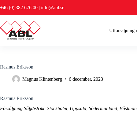
Hoppa
+46 (0) 382 676 00
|
info@abl.se
till
innehåll
Utförsäljning
Rasmus Eriksson
Magnus Klintenberg
6 december, 2023
Rasmus Eriksson
Försäljning Säljdistrikt: Stockholm, Uppsala, Södermanland, Västman