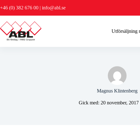
Hoppa
+46 (0) 382 676 00
|
info@abl.se
till
innehåll
Utförsäljning
Magnus Klintenberg
Gick med: 20 november, 2017