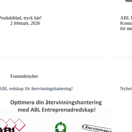
Produktblad, tryck här!
ABL U
2 februari, 2026
Kontak
för m
Framsidenyhet
ABL redskap för återvinningshantering!
Nyhet!