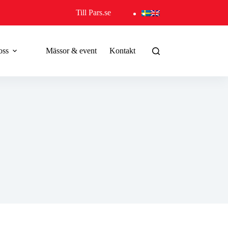
Till Pars.se
oss
Mässor & event
Kontakt