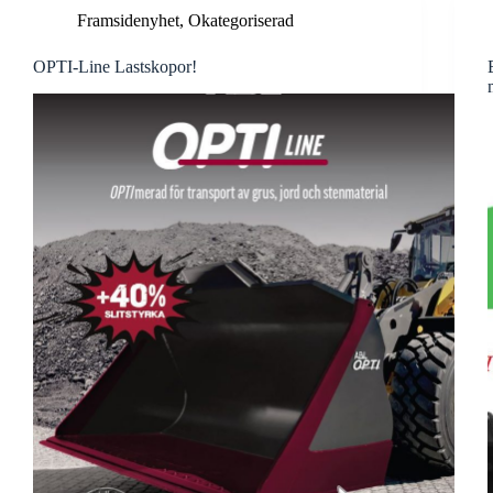
Framsidenyhet
,
Okategoriserad
OPTI-Line Lastskopor!