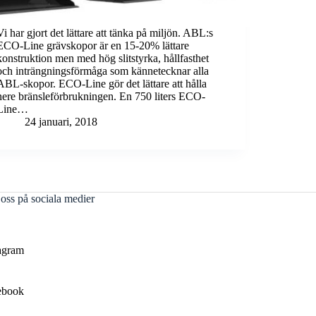
Vi har gjort det lättare att tänka på miljön. ABL:s
ECO-Line grävskopor är en 15-20% lättare
konstruktion men med hög slitstyrka, hållfasthet
och inträngningsförmåga som kännetecknar alla
ABL-skopor. ECO-Line gör det lättare att hålla
nere bränsleförbrukningen. En 750 liters ECO-
Line…
24 januari, 2018
 oss på sociala medier
agram
ebook