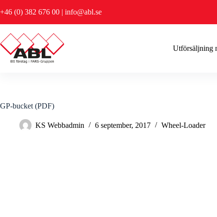
Hoppa
+46 (0) 382 676 00
|
info@abl.se
till
innehåll
Utförsäljning
GP-bucket (PDF)
KS Webbadmin
6 september, 2017
Wheel-Loader