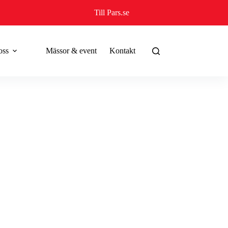
Till Pars.se
oss
Mässor & event
Kontakt