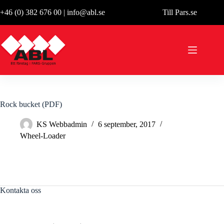
Hoppa
+46 (0) 382 676 00
|
info@abl.se
Till Pars.se
till
innehåll
Rock bucket (PDF)
KS Webbadmin
6 september, 2017
Wheel-Loader
Kontakta oss