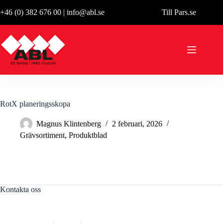
Hoppa
+46 (0) 382 676 00
|
info@abl.se
Till Pars.se
till
innehåll
RotX planeringsskopa
Magnus Klintenberg
2 februari, 2026
Grävsortiment
,
Produktblad
Kontakta oss