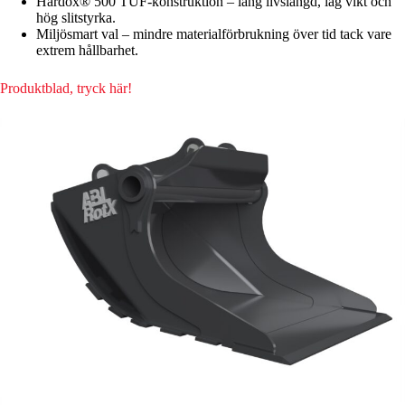
Hardox® 500 TUF-konstruktion – lång livslängd, låg vikt och
hög slitstyrka.
Miljösmart val – mindre materialförbrukning över tid tack vare
extrem hållbarhet.
Produktblad, tryck här!