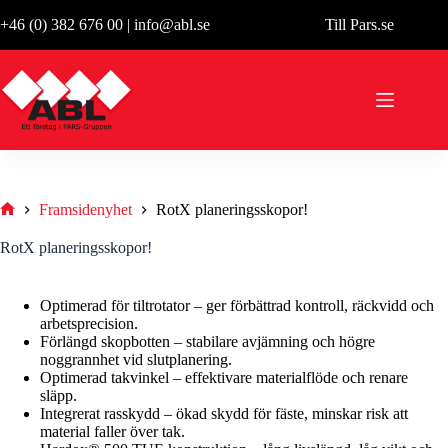
Hoppa
+46 (0) 382 676 00
|
info@abl.se
Till Pars.se
till
innehåll
Framsidenyhet
RotX planeringsskopor!
Hem
RotX planeringsskopor!
Optimerad för tiltrotator – ger förbättrad kontroll, räckvidd och
arbetsprecision.
Förlängd skopbotten – stabilare avjämning och högre
noggrannhet vid slutplanering.
Optimerad takvinkel – effektivare materialflöde och renare
släpp.
Integrerat rasskydd – ökad skydd för fäste, minskar risk att
material faller över tak.