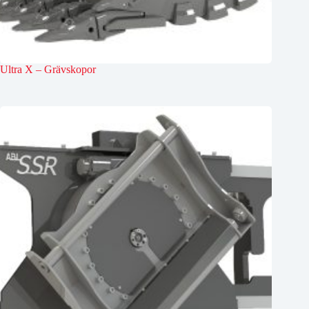
Ultra X – Grävskopor