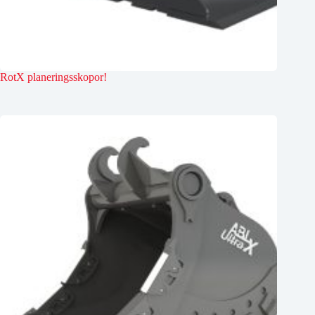
RotX planeringsskopor!