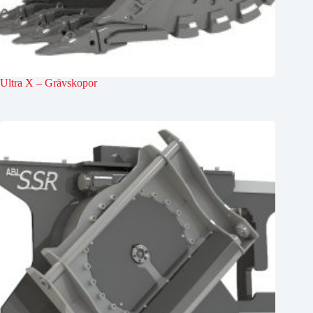
Ultra X – Grävskopor