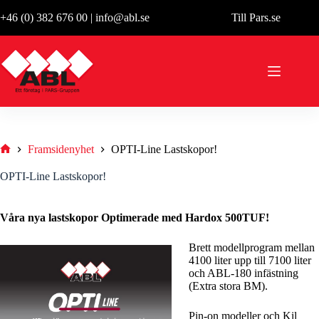
Hoppa
+46 (0) 382 676 00
|
info@abl.se
Till Pars.se
till
innehåll
Framsidenyhet
OPTI-Line Lastskopor!
Hem
OPTI-Line Lastskopor!
Våra nya lastskopor Optimerade med Hardox 500TUF!
Brett modellprogram mellan
4100 liter upp till 7100 liter
och ABL-180 infästning
(Extra stora BM).
Pin-on modeller och Kil