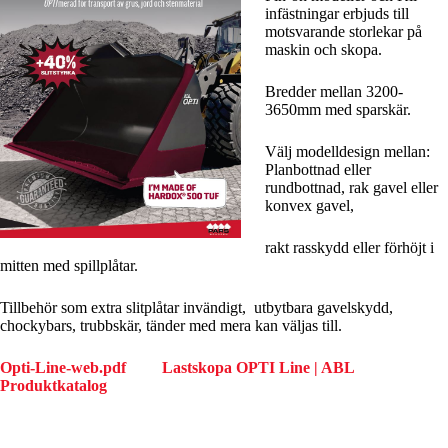
infästningar erbjuds till
motsvarande storlekar på
maskin och skopa.
Bredder mellan 3200-
3650mm med sparskär.
Välj modelldesign mellan:
Planbottnad eller
rundbottnad, rak gavel eller
konvex gavel,
rakt rasskydd eller förhöjt i
mitten med spillplåtar.
Tillbehör som extra slitplåtar invändigt, utbytbara gavelskydd,
chockybars, trubbskär, tänder med mera kan väljas till.
Opti-Line-web.pdf
Lastskopa OPTI Line | ABL
Produktkatalog