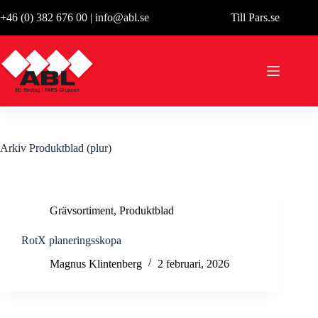
Hoppa
+46 (0) 382 676 00
|
info@abl.se
Till Pars.se
till
innehåll
Arkiv
Produktblad (plur)
Grävsortiment
,
Produktblad
RotX planeringsskopa
Magnus Klintenberg
2 februari, 2026